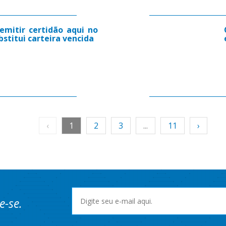
emitir certidão aqui no
stitui carteira vencida
‹
1
2
3
...
11
›
e-se.