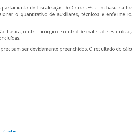
epartamento de Fiscalização do Coren-ES, com base na Res
nar o quantitativo de auxiliares, técnicos e enfermeiro
ão básica, centro cirúrgico e central de material e esteril
ncluídas.
 precisam ser devidamente preenchidos. O resultado do cálcu
 - 0 bytes