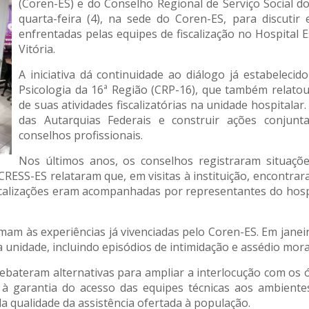
(Coren-ES) e do Conselho Regional de Serviço Social d
quarta-feira (4), na sede do Coren-ES, para discutir 
enfrentadas pelas equipes de fiscalização no Hospital
Vitória.
A iniciativa dá continuidade ao diálogo já estabelec
Psicologia da 16ª Região (CRP-16), que também relatou
de suas atividades fiscalizatórias na unidade hospitalar.
das Autarquias Federais e construir ações conjunt
conselhos profissionais.
Nos últimos anos, os conselhos registraram situações
RESS-ES relataram que, em visitas à instituição, encontrar
fiscalizações eram acompanhadas por representantes do ho
am às experiências já vivenciadas pelo Coren-ES. Em janei
 unidade, incluindo episódios de intimidação e assédio mora
ebateram alternativas para ampliar a interlocução com os
as à garantia do acesso das equipes técnicas aos ambiente
a qualidade da assistência ofertada à população.