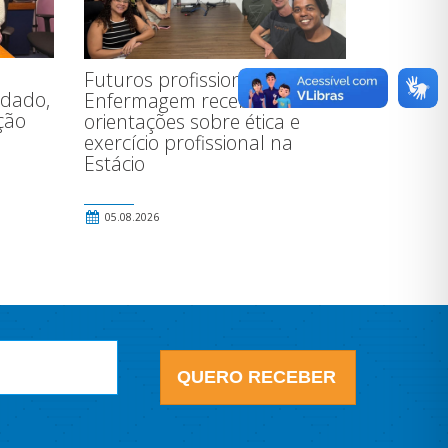
Futuros profissionais de
idado,
Enfermagem recebem
ção
orientações sobre ética e
exercício profissional na
Estácio
05.08.2026
QUERO RECEBER