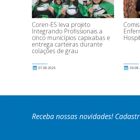
Comis
Coren-ES leva projeto
Enfer
Integrando Profissionais a
Hospit
cinco municípios capixabas e
entrega carteiras durante
colações de grau
07.08.2026
06.08.
Receba nossas novidades! Cadastr