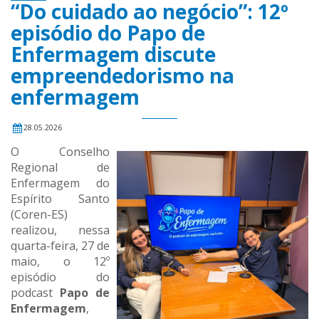
“Do cuidado ao negócio”: 12º
episódio do Papo de
Enfermagem discute
empreendedorismo na
enfermagem
28.05.2026
O Conselho
Regional de
Enfermagem do
Espírito Santo
(Coren-ES)
realizou, nessa
quarta-feira, 27 de
maio, o 12º
episódio do
podcast
Papo de
Enfermagem
,