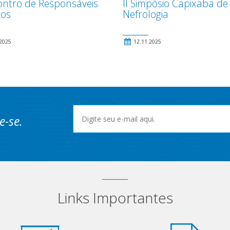
contro de Responsáveis
II Simpósio Capixaba de
cos
Nefrologia
2025
12.11.2025
e-se.
Links Importantes