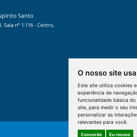
pírito Santo
, Sala n° 1.116 - Centro,
O nosso site usa
Este site utiliza cookies
experiência de navegação
funcionalidade básica do 
site
,
para medir o seu int
personalizar as interaçõ
relevantes para você
.
Concordo
Eu recuso