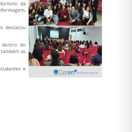
dorismo da
nfermagem,
ro destacou
 dentro do
e também as
studantes e